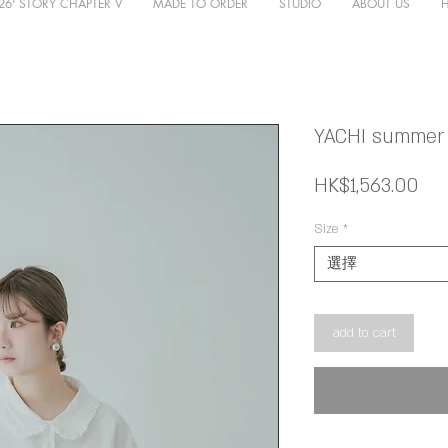
26' STORY CHAPTER V
MADE TO ORDER
STUDIO
ABOUT US
YACHI summer t
價
HK$1,563.00
格
Size
*
選擇
add to cart