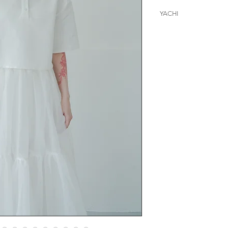
YACHI
呢一年都好hit spo
不過就咁著polo都比
但亦唔想幾佢搞得太
短袖
更加能夠融入大家
長短size都係適售
睇返自己既需求，
簡單既款係最好著
因為polo款本身都
所以去襯一啲大家認為
和返。
著紗裙亦唔會太過
size
I | length 42cm
II | length 80cm