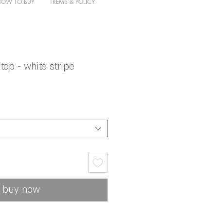
HOW TO BUY
TREMS & POLICY
op - white stripe
buy now