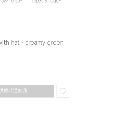
HOW TO BUY
TREMS & POLICY
with hat - creamy green
供應時通知我