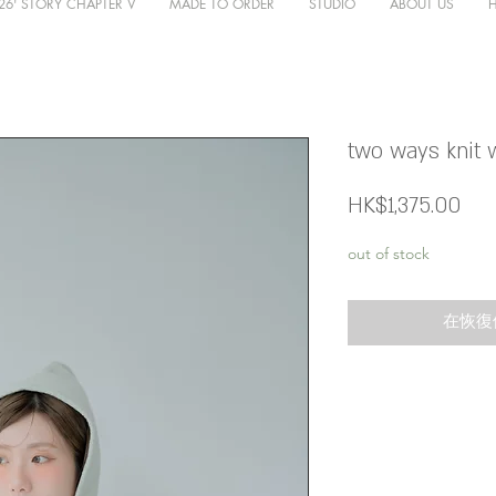
26' STORY CHAPTER V
MADE TO ORDER
STUDIO
ABOUT US
two ways knit 
價
HK$1,375.00
格
out of stock
在恢復