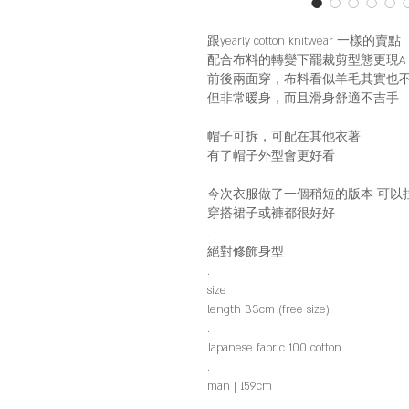
​​​​​​跟yearly cotton knitwear 一樣的賣點
配合布料的轉變下罷裁剪型態更現A c
前後兩面穿，布料看似羊毛其實也
但非常暖身，而且滑身舒適不吉手
帽子可拆，可配在其他衣著
有了帽子外型會更好看
今次衣服做了一個稍短的版本 可以
穿搭裙子或褲都很好好
.
絕對修飾身型
.
size
length 33cm (free size)
.
Japanese fabric 100 cotton
.
man | 159cm