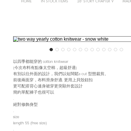
HOME
IN STOCK ITEMS
26' STORY CHAPTER V
MADE
以四季都能穿的 cotton knitwear
(今次布料有點像太空棉，超級舒適)
有別以往外面的設計，我們以短闊鬆a cut 型態裁剪。
前後兩面穿，布料滑身舒適, 更用上貝殼鈕扣
更可配搭背心連身裙穿更突顯外套設計
簡約單配褲子也很可以
.
絕對修飾身型
.
size
length 55 (free size)
.