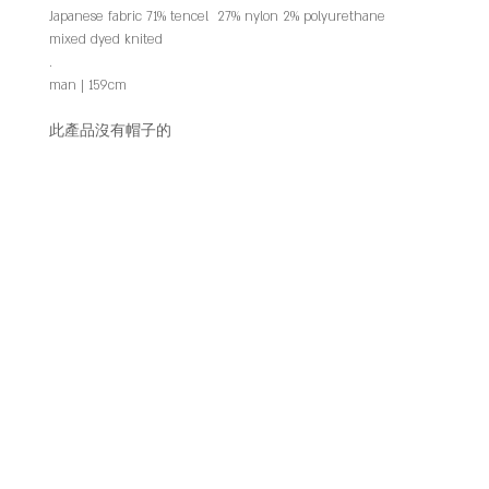
Japanese fabric 71% tencel 27% nylon 2% polyurethane
mixed dyed knited
.
man | 159cm
此產品沒有帽子的