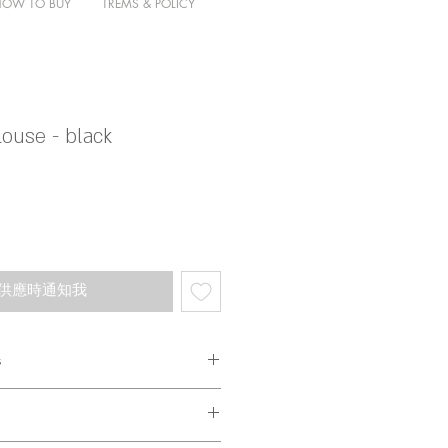
HOW TO BUY
TREMS & POLICY
blouse - black
供應時通知我
s
簡選左麻質布料比大家
熱到灼傷，所以做返個闊鬆泡泡袖
，令大家靚靚唔會融到變荒野女