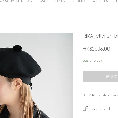
26' STORY CHAPTER V
MADE TO ORDER
STUDIO
ABOUT US
RIKA jellyfish 
價
HK$1,538.00
格
out of stock
在恢復
⚘ RIKA jellyfish blouse
夏日熱辣辣，再次
𓉸ྀི about pre-order
單單短袖我都驚會
配合埋良好既布料