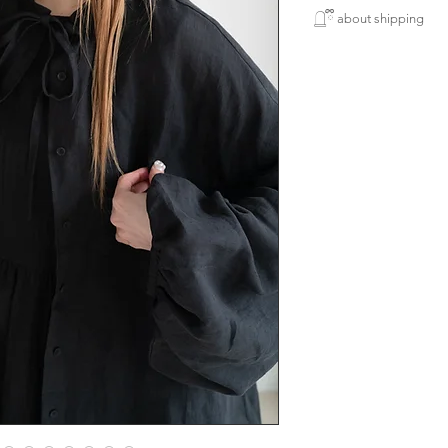
所有新款貨品均需
巫。
𓉸ྀི about shipping
製作期為五個星期
寄出貨品一律將用
下單購買使用 銀行轉賬
漢麻另一好處係有
港地區順豐
對抑制黴菌和細菌
人手製作衣服稍有
(智能櫃或門市)包郵
炎熱夏日流汗也不
完美主意者請慎重
enjoy free delivery s
今次呢款少少 ruff
over HK$3,200
可以更加爽，有少少
and use payment by 
will be Free Shippi
Japanese fabirc - 
locker
size
(available in Hong K
chest 120cm lengt
included)