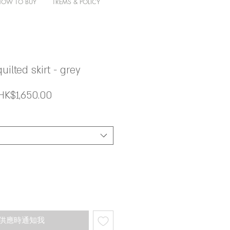
HOW TO BUY
TREMS & POLICY
ilted skirt - grey
一
促
HK$1,650.00
般
銷
價
價
格
格
供應時通知我