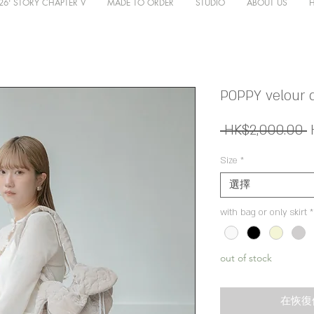
26' STORY CHAPTER V
MADE TO ORDER
STUDIO
ABOUT US
POPPY velour qu
 HK$2,000.00 
Size
*
選擇
with bag or only skirt
*
out of stock
在恢復