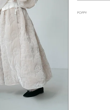
POPPY
誠意推介呢條絲絨
布料係特別訂做既
雖然係夾棉但我地
不會過厚，穿著亦
內裡都做左絲既布
如果去旅行加條leg
呢條真係今季誠意
三隻色都好好睇，
個絲絨好高級，加
唔會好搶，但成條
好睇了。
今次我地亦比以往
因為夾棉已經係一
我地唔想佢太垂覺
好很多。