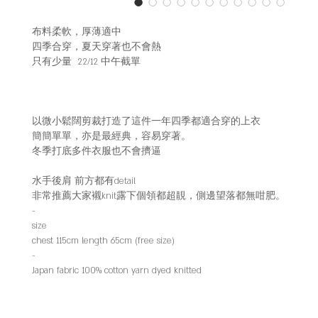
布料柔軟，厚薄適中
四季合穿，夏天穿著也不會熱
只有少量 22/12 中午截單
以微小鬆闊剪裁打造了這件一年四季都適合穿的上衣
簡簡單單，亦是最經典，容易穿著。
冬季打底多件衣服也不會擠逼
水手後肩 前方都有detail
非常推薦大家襯knit露下個領都超靚，側邊望落都無咁肥。
-
size
chest 115cm length 65cm (free size)
-
Japan fabric 100% cotton yarn dyed knitted