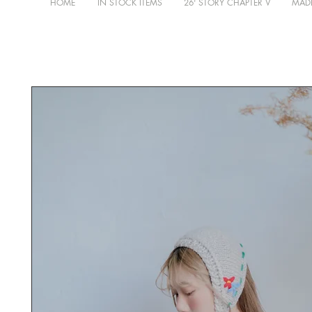
HOME
IN STOCK ITEMS
26' STORY CHAPTER V
MADE