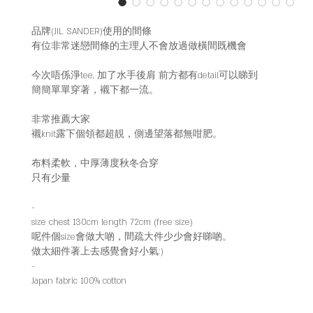
品牌(JIL SANDER)使用的間條
有位非常迷戀間條的主理人不會放過做橫間既機會
今次唔係淨tee, 加了水手後肩 前方都有detail可以睇到
簡簡單單穿著，襯下都一流。
非常推薦大家
襯knit露下個領都超靚，側邊望落都無咁肥。
布料柔軟，中厚薄度秋冬合穿
只有少量
-
size chest 130cm length 72cm (free size)
呢件個size會做大啲，間疏大件少少會好睇啲。
做太細件著上去感覺會好小氣:)
-
Japan fabric 100% cotton