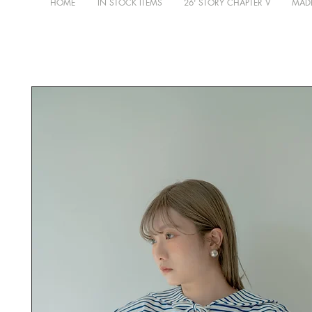
HOME
IN STOCK ITEMS
26' STORY CHAPTER V
MADE