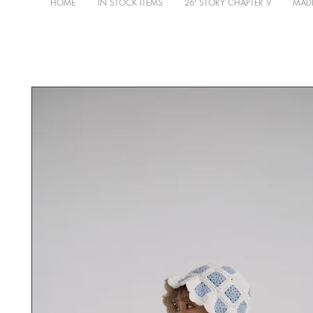
HOME
IN STOCK ITEMS
26' STORY CHAPTER V
MADE