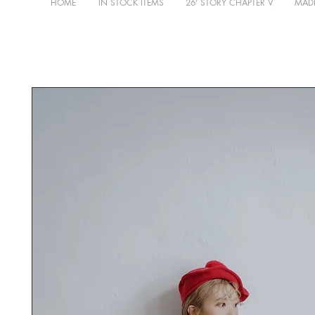
HOME
IN STOCK ITEMS
26' STORY CHAPTER V
MADE