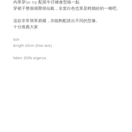
內單穿bar top 配搭牛仔褲會型格一點
穿裙子整個感覺很仙氣，全套白色也算是輕婚紗的一種吧。
這款非常簡單易襯，亦能夠配搭出不同的型像。
十分推薦大家
size
length 62cm (free size)
fabirc 100% organza