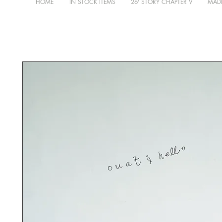
HOME
IN STOCK ITEMS
26' STORY CHAPTER V
MADE