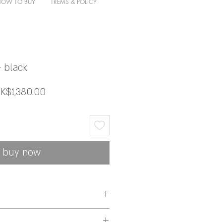
HOW TO BUY
TREMS & POLICY
- black
一
促
K$1,380.00
般
銷
價
價
格
格
buy now
預訂人手製作需時