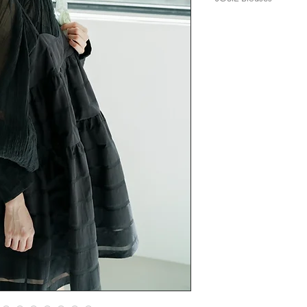
製作期為五個星期
寄出貨品一律將用
夏天jellyfish黎啦
.
唔知幾時開始大家
人手製作衣服稍有
今個夏天都唔例外
完美主意者請慎重
防曬之如又有啲野
今次落重左功夫係塊
布料既紋理係Bohem
所以我地亦無做太
casual look
襯下褲襯下裙做下內
布質好舒服架，唔係
而且啲紋里既鄒摺
Japanese fabric 53
size (free size)
length 70cm