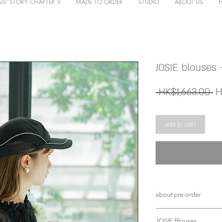
26' STORY CHAPTER V
MADE TO ORDER
STUDIO
ABOUT US
JOSIE blouses 
 HK$1,663.00 
H
add to cart
about pre-order
所有新款貨品均需
JOSIE Blouses