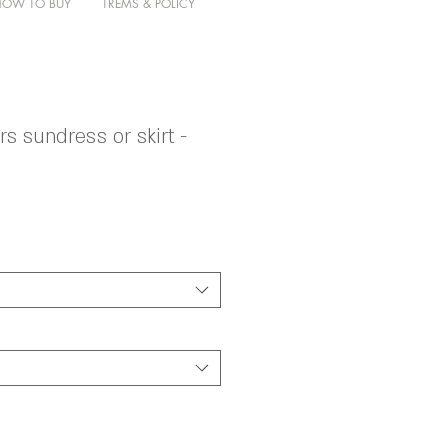
HOW TO BUY
TREMS & POLICY
s sundress or skirt -