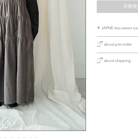
在恢復
OUAT 世一吊帶裙 ( 
𓉸ྀི about pre-order
款 JAYNE
最重要胸部份既位
所有新款貨品均需
適合亞洲女孩，不
𓉸ྀི about shipping
製作期為五個星期
寄出貨品一律將用
下單購買使用 銀行轉賬
今次最大特別可以
港地區順豐
後面。
人手製作衣服稍有
(智能櫃或門市)包郵
同時亦較綁緊，再
完美主意者請慎重
女孩)
enjoy free delivery s
over HK$3,200
亦可以當半身裙穿
and use payment by 
will be Free Shippi
Japanese fabric 10
locker
⚘ size chest
(available in Hong K
I | chest 100cm