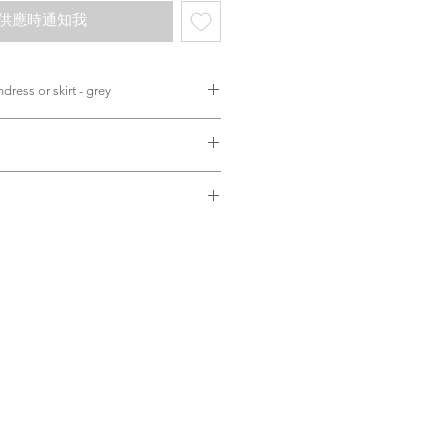
供應時通知我
⚘ JAYNE two-wears sundress or skirt - grey
EVELYN / JEANNE) 今次再黎一
置同肩寬尺寸我地調教得岩岩好
預訂人手製作需時
會穿到虎背熊腰。
工作天「不含假日」
順豐快遞寄出並運費到付
| 轉數快 |滿HKD3200或以上香
前後穿，不喜歡胸部剪裁可以掉轉
尺寸誤差
(網站信用卡付款不包郵費)
修緊胸腰位置（比較適合喜歡修身
考慮
ervice for single delivery order
著，簡直超美好。
Bank in | FPS |
ng for Hong Kong SF store or
0% cotton
ong only) / (credit card are not