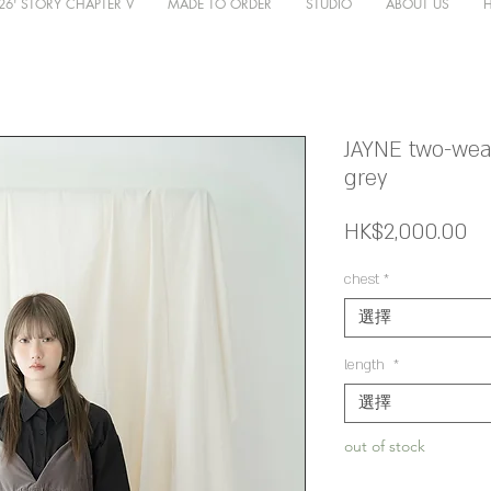
26' STORY CHAPTER V
MADE TO ORDER
STUDIO
ABOUT US
JAYNE two-wear
grey
價
HK$2,000.00
格
chest
*
選擇
length
*
選擇
out of stock