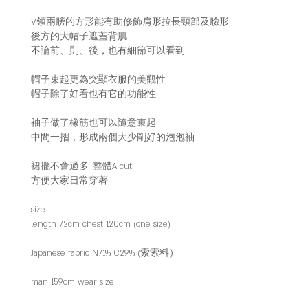
V領兩膀的方形能有助修飾肩形拉長頸部及臉形
後方的大帽子遮蓋背肌
不論前、則、後，也有細節可以看到
帽子束起更為突顯衣服的美觀性
帽子除了好看也有它的功能性
袖子做了橡筋也可以隨意束起
中間一摺，形成兩個大少剛好的泡泡袖
裙擺不會過多, 整體A cut.
方便大家日常穿著
size
length 72cm chest 120cm (one size)
Japanese fabric N71% C29% (索索料）
man 159cm wear size I