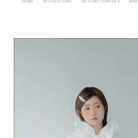
HOME
IN STOCK ITEMS
26' STORY CHAPTER V
MADE