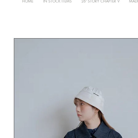
HOME
IN STOCK ITEMS
26' STORY CHAPTER V
MADE