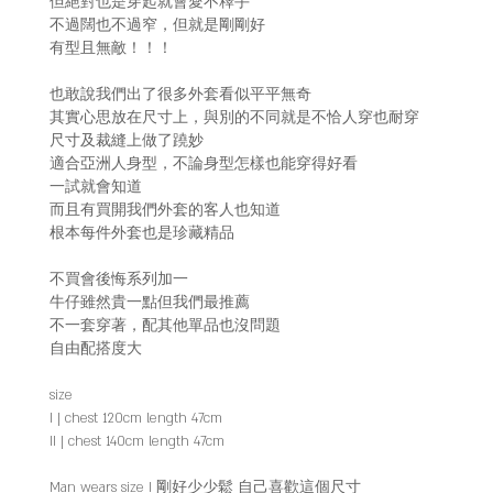
但絕對也是穿起就會愛不釋手
不過闊也不過窄，但就是剛剛好
有型且無敵！！！
也敢說我們出了很多外套看似平平無奇
其實心思放在尺寸上，與別的不同就是不恰人穿也耐穿
尺寸及裁縫上做了蹺妙
適合亞洲人身型，不論身型怎樣也能穿得好看
一試就會知道
而且有買開我們外套的客人也知道
根本每件外套也是珍藏精品
不買會後悔系列加一
牛仔雖然貴一點但我們最推薦
不一套穿著，配其他單品也沒問題
自由配搭度大
size
I | chest 120cm length 47cm
II | chest 140cm length 47cm
Man wears size I 剛好少少鬆 自己喜歡這個尺寸