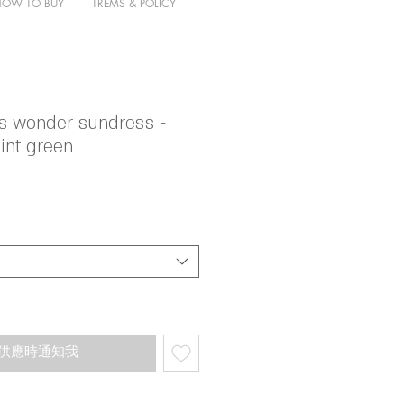
HOW TO BUY
TREMS & POLICY
s wonder sundress -
mint green
供應時通知我