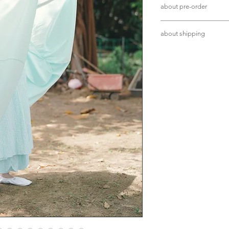
about pre-order
所有新款貨品均需
about shipping
製作期為五個星期工
注：現時受疫情影
單筆消費使用(
銀行轉
引致製作期加長，
滿HKD3,200
或以上
/
(網站信用卡付款不包
人手製作衣服稍有
單筆消費使用
(信用
完美主意者請慎重
滿HKD5,000
或以上香