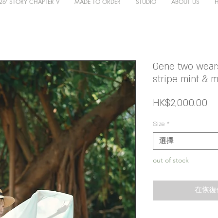
26' STORY CHAPTER V
MADE TO ORDER
STUDIO
ABOUT US
Gene two wear
stripe mint & 
價
HK$2,000.00
格
Size
*
選擇
out of stock
在恢復