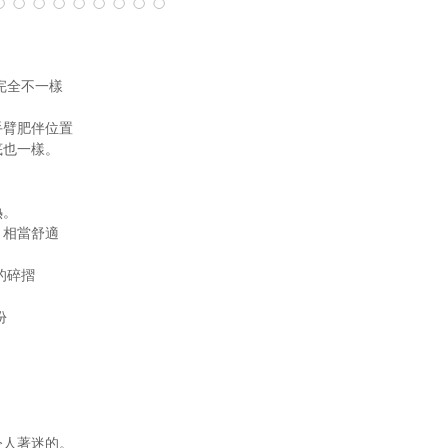
完全不一樣
手臂肥伴位置
底也一樣。
熱。
！相當舒適
的碎摺
份
。
令人著迷的。