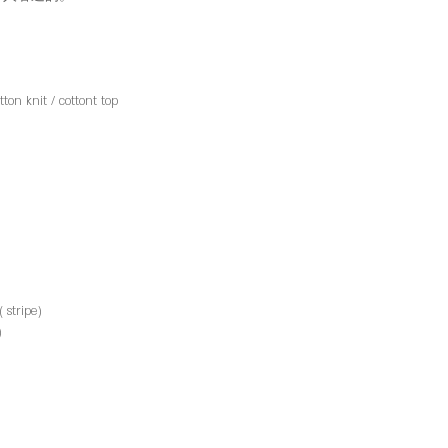
it / cottont top
 stripe)
)