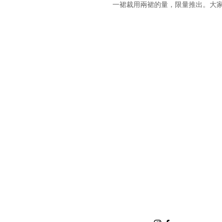
一裙裁用兩裙的量，限量推出。大