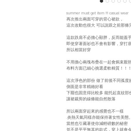
summer must get item !!! casual wear
再次推出兩面可穿的背心裙款，
這次改動也很大 可以說跟之前那條
這款跌肩不必擔心顯胖，反而能蓋
即使穿著面衫也不會有影響，穿打
所以相當好穿
不用擔心兩塊布疊在一起會焗束厭
布料方面已細心挑選柔軟棉質！！
這次淨色的部份 做了前後不同孤度
側面是非常精緻好看
下罷也固意得比較多 能托起直紋部
讓裙裁剪的線條能自然散落
所以兩面穿起來的感覺也不一樣
.炎熱天氣同樣亦能保持著女性美態
當然也引藏著使你減輕磅數的秘密
並不是平平無其的款式，穿上就會