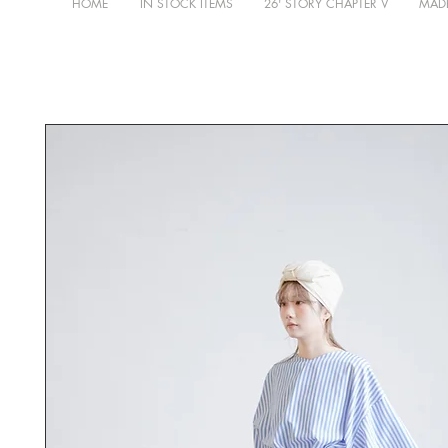
HOME
IN STOCK ITEMS
26' STORY CHAPTER V
MADE