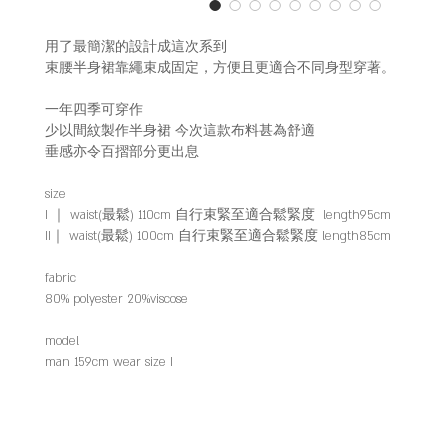
用了最簡潔的設計成這次系到
束腰半身裙靠繩束成固定，方便且更適合不同身型穿著。
一年四季可穿作
少以間紋製作半身裙 今次這款布料甚為舒適
垂感亦令百摺部分更出息
size
I ｜ waist(最鬆) 110cm 自行束緊至適合鬆緊度 length95cm
II｜ waist(最鬆) 100cm 自行束緊至適合鬆緊度 length85cm
fabric
80% polyester 20%viscose
model
man 159cm wear size I