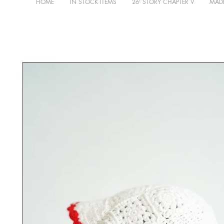
HOME
IN STOCK ITEMS
26' STORY CHAPTER V
MADE