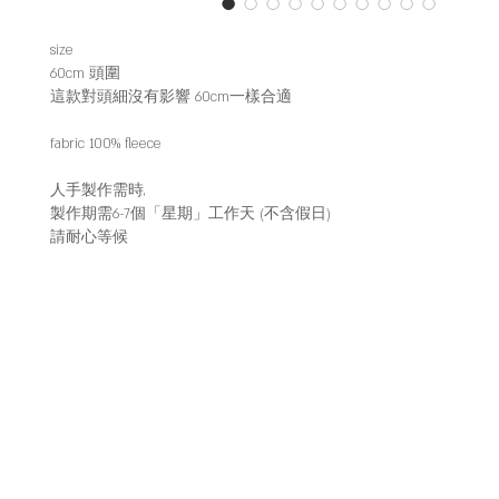
size
60cm 頭圍
這款對頭細沒有影響 60cm一樣合適
fabric 100% fleece
人手製作需時,
製作期需6-7個「星期」工作天 (不含假日)
請耐心等候