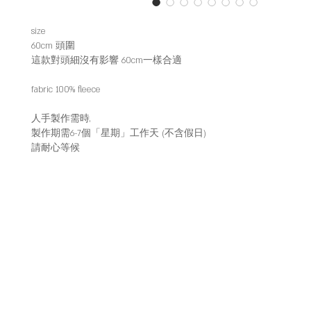
size
60cm 頭圍
這款對頭細沒有影響 60cm一樣合適
fabric 100% fleece
人手製作需時,
製作期需6-7個「星期」工作天 (不含假日)
請耐心等候