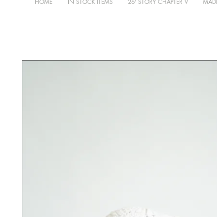
HOME
IN STOCK ITEMS
26' STORY CHAPTER V
MADE