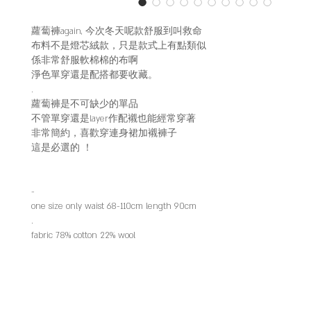
蘿蔔褲again, 今次冬天呢款舒服到叫救命
布料不是燈芯絨款，只是款式上有點類似
係非常舒服軟棉棉的布啊
淨色單穿還是配搭都要收藏。
.
蘿蔔褲是不可缺少的單品
不管單穿還是layer作配襯也能經常穿著
非常簡約，喜歡穿連身裙加襯褲子
這是必選的 ！
-
one size only waist 68-110cm length 90cm
.
fabric 78% cotton 22% wool