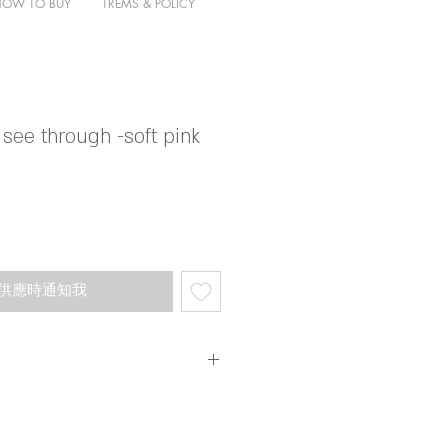
HOW TO BUY
TREMS & POLICY
 see through -soft pink
供應時通知我
預訂人手製作需時
工作天「不含假日」
順豐快遞寄出並運費到付