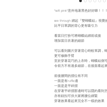
*soft pink*意外地著黑色好好睇！！
see through 綁起『雙蝴蝶結』視
比平日單調的背心更有吸引力
看當日打扮可將蝴蝶結綁前或後
增加當日衣著的細節
可以看到圖片穿著背心時較單調，
更可修飾手臂
至於穿著花巧的上衣時，蝴蝶結側
令前方不有過多細節，在後面看起
前後腰間的摺位有不同
一面是有ruffle邊
一面是是平碎摺
在穿著平碎摺那邊時可以隱約看到另一邊
亦有鈕扣可供大家將腰位綁緊
穿著效果看起來完全不一樣的效果