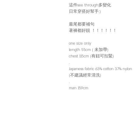
這件see through多變化
日常穿搭好幫手:)
最尾都要補句
著褲都好靚 ！！！！！！
one size only
length 55cm ( 未加帶)
chest 115cm (有鈕可扣緊)
.
Japaness fabric 63% cotton 37% nylon
(不建議經常清洗)
.
man 159cm