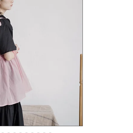
注：現時受疫情影
期加長，
如有不便敬請見諒
/
人手製作衣服稍有
完美主意者請慎重
trems & policy