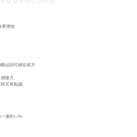
！
覺效果增強
蝴蝶結則可綁在前方
可綁後方。
來時又有點綴。
的ruffle