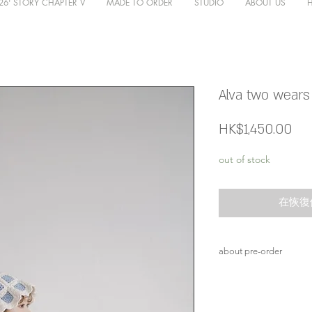
26' STORY CHAPTER V
MADE TO ORDER
STUDIO
ABOUT US
Alva two wears
價
HK$1,450.00
格
out of stock
在恢復
about pre-order
所有新款貨品均需
製作期為五個星期
寄出 貨品一律將用